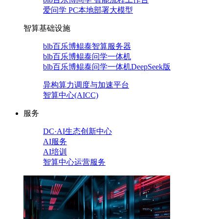
爱问学 PC本地部署大模型
智算基础设施
blb百乐博鲲泰智算服务器
blb百乐博鲲泰问学一体机
blb百乐博鲲泰问学一体机DeepSeek版
异构算力调度与加速平台
智算中心(AICC)
服务
DC·AI生态创新中心
AI服务
AI培训
智算中心运营服务