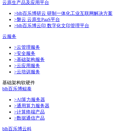
云原生产品及应用平台
>blb百乐博研云 研制一体化工业互联网解决方案
>磐云 云原生PaaS平台
>blb百乐博云印 数字化文印管理平台
云服务
>云管理服务
>安全服务
>基础架构服务
>云应用服务
>云培训服务
基础架构软硬件
blb百乐博鲲泰
>AI算力服务器
>通用算力服务器
>计算终端产品
>数据通信产品
blb百乐博云科