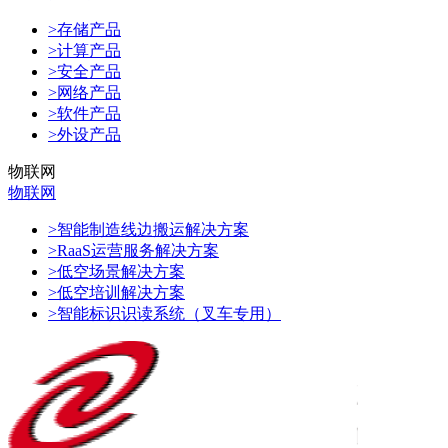
>存储产品
>计算产品
>安全产品
>网络产品
>软件产品
>外设产品
物联网
物联网
>智能制造线边搬运解决方案
>RaaS运营服务解决方案
>低空场景解决方案
>低空培训解决方案
>智能标识识读系统（叉车专用）