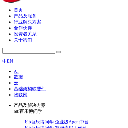
首页
产品及服务
行业解决方案
合作伙伴
投资者关系
关于我们
中
EN
AI
数据
云
基础架构软硬件
物联网
产品及解决方案
blb百乐博问学
blb百乐博问学 企业级Agent中台
blb百乐博问学 智能流程工作台