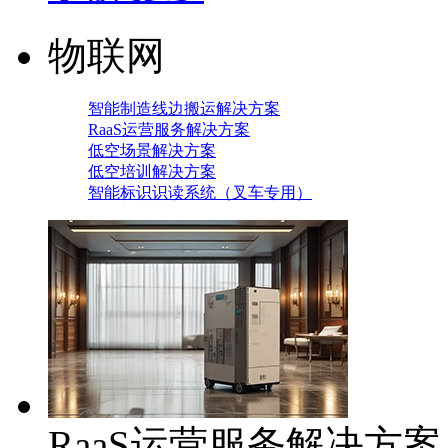
物联网
智能制造线边搬运解决方案
RaaS运营服务解决方案
低空场景解决方案
低空培训解决方案
智能标识识读系统（叉车专用）
RaaS运营服务解决方案