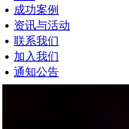
成功案例
资讯与活动
联系我们
加入我们
通知公告