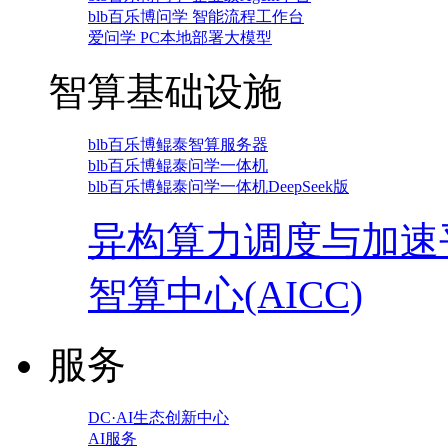
blb百乐博问学 智能流程工作台
爱问学 PC本地部署大模型
智算基础设施
blb百乐博鲲泰智算服务器
blb百乐博鲲泰问学一体机
blb百乐博鲲泰问学一体机DeepSeek版
异构算力调度与加速
智算中心(AICC)
服务
DC·AI生态创新中心
AI服务