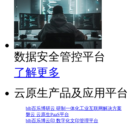
数据安全管控平台
了解更多
云原生产品及应用平台
blb百乐博研云 研制一体化工业互联网解决方案
磐云 云原生PaaS平台
blb百乐博云印 数字化文印管理平台