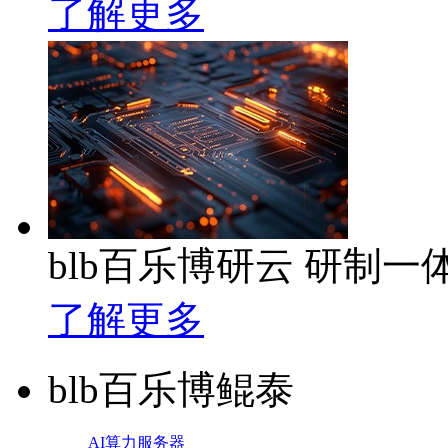
了解更多
blb百乐博研云 研制
了解更多
blb百乐博鲲泰
AI算力服务器