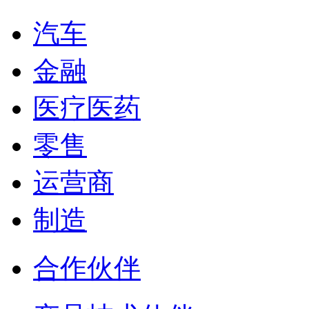
汽车
金融
医疗医药
零售
运营商
制造
合作伙伴