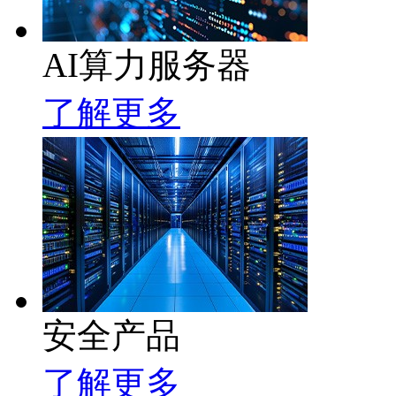
AI算力服务器
了解更多
安全产品
了解更多